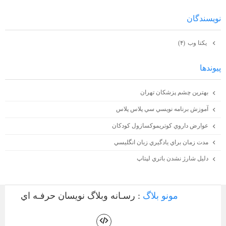
نويسندگان
يكتا وب
(۴)
پيوندها
بهترين چشم پزشكان تهران
آموزش برنامه نويسي سي پلاس پلاس
عوارض داروي كوتريموكسازول كودكان
مدت زمان براي يادگيري زبان انگليسي
دليل شارژ نشدن باتري لپتاپ
مونو بلاگ
: رسـانه وبلاگ نويسان حرفـه اي