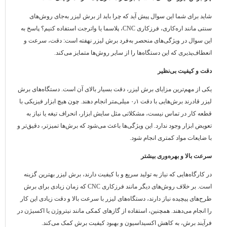
شاید برای شما این سوال پیش آید که چرا باید از برش لیزر به‌جای روش‌های
سنتی مانند اره‌کاری، فرزکاری CNC، پلاسما یا واترجت استفاده کنیم؟ پاسخ به
این سوال در ویژگی‌های منحصر به‌فرد برش لیزر نهفته است: دقت، سرعت و
انعطاف‌پذیری که این دستگاه‌ها را از سایر روش‌ها متمایز می‌کند.
دقت و کیفیت بی‌نظیر
یکی از مهم‌ترین مزایای برش لیزر، دقت بسیار بالای آن است. دستگاه‌های برش
لیزر قادرند برش‌هایی با دقت ۰٫۱ میلی‌متر انجام دهند. چون هیچ ابزار فیزیکی با
قطعه کار در تماس نیست، مشکلاتی مثل سایش ابزار، انحراف تیغه یا نیاز به
تعویض ابزار وجود ندارد. این ویژگی‌ها باعث می‌شود که برش‌ها تمیزتر، دقیق‌تر و
با ضایعات مواد کمتری انجام شود.
سرعت بالا و بهره‌وری بیشتر
در کارگاه‌هایی که نیاز به تولید سریع و با کیفیت دارند، برش لیزر بهترین گزینه
است. بر خلاف روش‌های دیگر مانند فرزکاری CNC که زمان زیادی برای برش
طرح‌های پیچیده نیاز دارند، دستگاه‌های لیزر با سرعت بالا و دقت زیادی این کار
را انجام می‌دهند. همچنین، استفاده از گازهای کمکی مانند نیتروژن یا اکسیژن در
فرآیند برش، به کاهش اکسیداسیون و بهبود کیفیت برش کمک می‌کند.