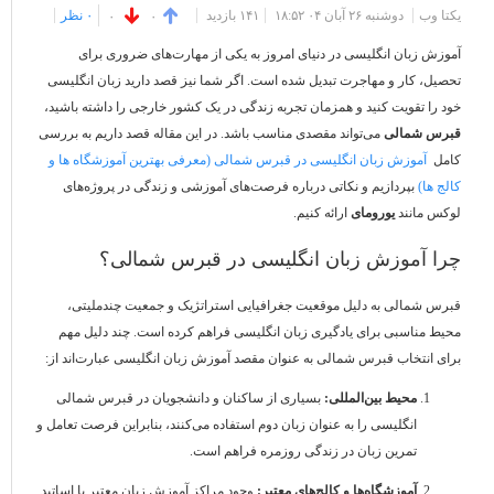
یکتا وب
دوشنبه ۲۶ آبان ۰۴ ۱۸:۵۲
۱۴۱ بازديد
۰ نظر
۰
۰
آموزش زبان انگلیسی در دنیای امروز به یکی از مهارت‌های ضروری برای
تحصیل، کار و مهاجرت تبدیل شده است. اگر شما نیز قصد دارید زبان انگلیسی
خود را تقویت کنید و همزمان تجربه زندگی در یک کشور خارجی را داشته باشید،
قبرس شمالی
می‌تواند مقصدی مناسب باشد. در این مقاله قصد داریم به بررسی
کامل
آموزش زبان انگلیسی در قبرس شمالی (معرفی بهترین آموزشگاه ها و
کالج ها)
بپردازیم و نکاتی درباره فرصت‌های آموزشی و زندگی در پروژه‌های
لوکس مانند
یورومای
ارائه کنیم.
چرا آموزش زبان انگلیسی در قبرس شمالی؟
قبرس شمالی به دلیل موقعیت جغرافیایی استراتژیک و جمعیت چندملیتی،
محیط مناسبی برای یادگیری زبان انگلیسی فراهم کرده است. چند دلیل مهم
برای انتخاب قبرس شمالی به عنوان مقصد آموزش زبان انگلیسی عبارت‌اند از:
محیط بین‌المللی:
بسیاری از ساکنان و دانشجویان در قبرس شمالی
انگلیسی را به عنوان زبان دوم استفاده می‌کنند، بنابراین فرصت تعامل و
تمرین زبان در زندگی روزمره فراهم است.
آموزشگاه‌ها و کالج‌های معتبر:
وجود مراکز آموزش زبان معتبر با اساتید