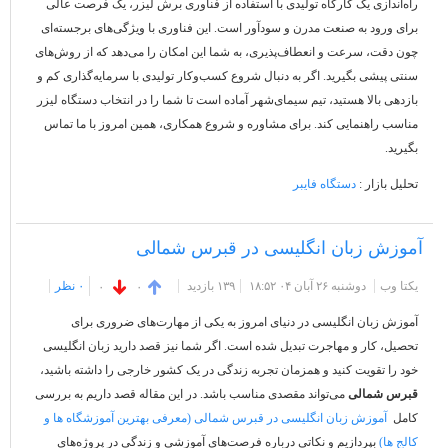
راه‌اندازی یک کارگاه تولیدی با استفاده از فناوری برش لیزر، یک فرصت عالی
برای ورود به صنعت مدرن و سودآور است. این فناوری با ویژگی‌های برجسته‌ای
چون دقت، سرعت و انعطاف‌پذیری، به شما این امکان را می‌دهد که از روش‌های
سنتی پیشی بگیرید. اگر به دنبال شروع کسب‌وکار تولیدی با سرمایه‌گذاری کم و
بازدهی بالا هستید، تیم سیمای‌شهر آماده است تا شما را در انتخاب دستگاه لیزر
مناسب راهنمایی کند. برای مشاوره و شروع همکاری، همین امروز با ما تماس
بگیرید.
تحلیل بازار :
دستگاه‌ فایبر
آموزش زبان انگلیسی در قبرس شمالی
یکتا وب
دوشنبه ۲۶ آبان ۰۴ ۱۸:۵۲
۱۳۹ بازديد
۰ نظر
۰
۰
آموزش زبان انگلیسی در دنیای امروز به یکی از مهارت‌های ضروری برای
تحصیل، کار و مهاجرت تبدیل شده است. اگر شما نیز قصد دارید زبان انگلیسی
خود را تقویت کنید و همزمان تجربه زندگی در یک کشور خارجی را داشته باشید،
قبرس شمالی
می‌تواند مقصدی مناسب باشد. در این مقاله قصد داریم به بررسی
کامل
آموزش زبان انگلیسی در قبرس شمالی (معرفی بهترین آموزشگاه ها و
کالج ها)
بپردازیم و نکاتی درباره فرصت‌های آموزشی و زندگی در پروژه‌های