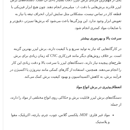
یکی از مهم‌ترین مزایای برش لیزر، دقت بسیار بالای آن است. دستگاه‌های برش
لیزر قادرند برش‌هایی با دقت ۰٫۱ میلی‌متر انجام دهند. چون هیچ ابزار فیزیکی با
قطعه کار در تماس نیست، مشکلاتی مثل سایش ابزار، انحراف تیغه یا نیاز به
تعویض ابزار وجود ندارد. این ویژگی‌ها باعث می‌شود که برش‌ها تمیزتر، دقیق‌تر و
با ضایعات مواد کمتری انجام شود.
سرعت بالا و بهره‌وری بیشتر
در کارگاه‌هایی که نیاز به تولید سریع و با کیفیت دارند، برش لیزر بهترین گزینه
است. بر خلاف روش‌های دیگر مانند فرزکاری CNC که زمان زیادی برای برش
طرح‌های پیچیده نیاز دارند، دستگاه‌های لیزر با سرعت بالا و دقت زیادی این کار
را انجام می‌دهند. همچنین، استفاده از گازهای کمکی مانند نیتروژن یا اکسیژن در
فرآیند برش، به کاهش اکسیداسیون و بهبود کیفیت برش کمک می‌کند.
انعطاف‌پذیری در برش انواع مواد
دستگاه‌های برش لیزر قابلیت برش و حکاکی روی انواع مختلفی از مواد را دارند،
از جمله:
مواد غیر فلزی: MDF، پلکسی گلاس، چوب، چرم، پارچه، اکریلیک، مقوا
و پلاستیک.