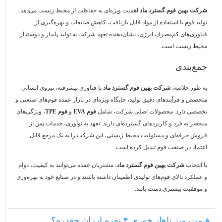
شرکت بهین فوم گسترد ماد
اهمیت ویژه‌ای به حفاظت از محیط زیست می‌دهد.
تولید فوم با استفاده از مواد قابل بازیافت، کاهش ضایعات و بهره‌گیری از
فناوری‌های کم‌مصرف انرژی، نشان‌دهنده تعهد شرکت به تولید پایدار و دوستدار
محیط زیست است.
جمع‌بندی
به طور خلاصه،
شرکت بهین فوم گسترد ماد
با فناوری پیشرفته، نیروی انسانی
متخصص و فرآیندهای دقیق تولید، جایگاه ویژه‌ای در بازار عمده فوم‌های صنعتی و
تخصصی دارد. محصولات اصلی شرکت، شامل
فوم EVA
و
فوم TPE
، ویژگی‌های
منحصر به فرد و کاربردهای گسترده‌ای دارند. تعهد به نوآوری، خدمات پس از
فروش حرفه‌ای و مسئولیت محیط زیستی، این شرکت را به یک مرجع قابل
اعتماد در صنعت فوم تبدیل کرده است.
با انتخاب
شرکت بهین فوم گسترد ماد
، مشتریان عمده می‌توانند به کیفیت، دوام
و عملکرد بالای فوم‌های تولیدی اطمینان داشته باشند و در صنایع خود به بهره‌وری
و موفقیت بیشتری دست یابند.
قیمت میز ناهار خوری ۴ نفره ارزان چقدره؟